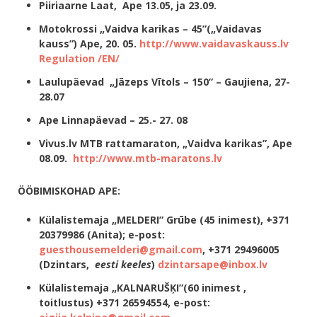
Piiriaarne Laat, Ape 13.05, ja 23.09.
Motokrossi „Vaidva karikas – 45”(„Vaidavas
kauss”) Ape, 20. 05.
http://www.vaidavaskauss.lv
Regulation /EN/
Laulupäevad „Jāzeps Vītols – 150” – Gaujiena, 27-
28.07
Ape Linnapäevad – 25.- 27. 08
Vivus.lv MTB rattamaraton, „Vaidva karikas”, Ape
08.09.
http://www.mtb-maratons.lv
ÖÖBIMISKOHAD APE:
Külalistemaja „MELDERI” Grūbe (45 inimest),
+371
20379986 (Anita); e-post:
guesthousemelderi@gmail.com
,
+371 29496005
(Dzintars,
eesti keeles
)
dzintarsape@inbox.lv
Külalistemaja „KALNARUŠĶI”(60 inimest ,
toitlustus) +371 26594554, e-post: