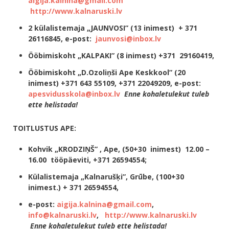
aigija.kalnina@gmail.com
http://www.kalnaruski.lv
2 külalistemaja „JAUNVOSI” (13 inimest) + 371
26116845, e-post:
jaunvosi@inbox.lv
Ööbimiskoht „KALPAKI” (8 inimest) +371 29160419,
Ööbimiskoht „D.Ozoliņši Ape Keskkool” (20
inimest) +371 643 55109, +371 22049209, e-post:
apesvidusskola@inbox.lv
Enne kohaletulekut tuleb
ette helistada!
TOITLUSTUS APE:
Kohvik „KRODZIŅŠ” , Ape, (50+30 inimest) 12.00 –
16.00 tööpäeviti, +371 26594554;
Külalistemaja „Kalnarušķi”, Grūbe, (100+30
inimest.) + 371 26594554,
e-post:
aigija.kalnina@gmail.com
,
info@kalnaruski.lv
,
http://www.kalnaruski.lv
Enne kohaletulekut tuleb ette helistada!