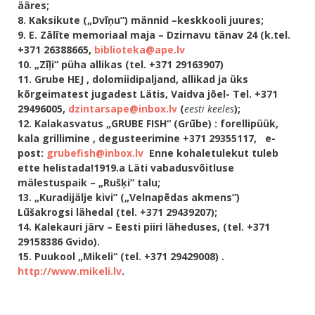
ääres;
8. Kaksikute („Dvīņu”) männid –keskkooli juures;
9. E. Zālīte memoriaal maja – Dzirnavu tänav 24 (k.tel.
+371 26388665,
biblioteka@ape.lv
10.
„Zīļi” püha allikas (tel. +371 29163907)
11. Grube HEJ , dolomiidipaljand, allikad ja üks
kõrgeimatest jugadest Lätis, Vaidva jõel-
Tel. +371
29496005,
dzintarsape@inbox.lv
(
eesti keeles
);
12. Kalakasvatus „GRUBE FISH“ (Grūbe) : forellipüük,
kala grillimine , degusteerimine
+371 29355117, e-
post:
grubefish@inbox.lv
Enne kohaletulekut tuleb
ette helistada!
1919.a Läti vabadusvõitluse
mälestuspaik – „Rušķi” talu;
13. „Kuradijälje kivi” („Velnapēdas akmens”)
Lūšakrogsi lähedal (tel. +371 29439207);
14. Kalekauri järv – Eesti piiri läheduses, (tel. +371
29158386 Gvido).
15. Puukool „Mikeli“ (tel. +371 29429008) .
http://www.mikeli.lv
.