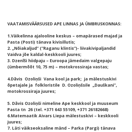
VAATAMISVÄÄRSUSED APE LINNAS JA ÜMBRUSKONNAS:
1.
Väikelinna ajalooline keskus – omapärased majad ja
Pasta (Posti) tänava kivisillutis;
2. „Nõiakaljud” (”Raganu klintis”)- liivakivipaljandid
Vaidva jõe kaldal-keskkooli juures;
3. Dzenīši hiidpaju – Euroopa jämedaim valgepaju
(ümbermõõt 10, 75 m) – motokrossiraja vastas;
4.Dāvis Ozoliņši Vana kool ja park; ja mälestuskivi
õpetajale ja folkloristile D. Ozoliņšsile „Dauškani”,
motokrossiraja juures;
5. Dāvis Ozoliņši nimeline Ape keskkool ja muuseum
Pasta tn 26 (tel. +371 643 55109, +371 26182668)
6.Matemaatik Aivars Liepa mälestuskivi – keskkooli
juures;
7. Läti väikseoksaline mänd – Parka (Pargi) tänava