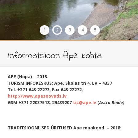
1
2
3
4
5
Informatsioon Ape kohta
APE (Hopa) – 2018.
TURISMIINFOKESKUS:
Ape, Skolas tn 4, LV – 4337
Tel. +371 643 22273, Fax 643 22272,
http://www.apesnovads.lv
GSM +371 22037518, 29439207
tic@ape.lv
(
Astra Binde)
TRADITSIOONLISED ÜRITUSED Ape maakond – 2018: