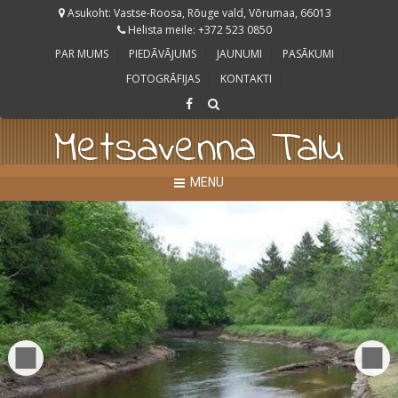
Asukoht: Vastse-Roosa, Rõuge vald, Võrumaa, 66013
Helista meile: +372 523 0850
PAR MUMS
PIEDĀVĀJUMS
JAUNUMI
PASĀKUMI
FOTOGRĀFIJAS
KONTAKTI
Metsavenna Talu
MENU