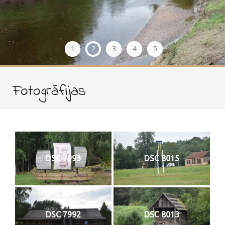
1
2
3
4
5
Fotogrāfijas
DSC 7993
DSC 8015
DSC 7992
DSC 8013